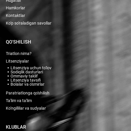
Hujjatlar
Hamkorlar
Kontaktlar
Ko'p so'raladigan savollar
QO'SHILISH
Triatlon nima?
Litsenziyalar
Litsenziya uchun to'lov
Sodiqlik dasturlari
Ommaviy taklif
Litsenziya tavsifi
Bolalar va o'smirlar
Paratriatlonga qo'shilish
Ta'lim va ta'lim
Ko'ngillilar va sudyalar
KLUBLAR