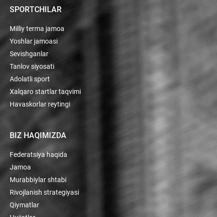
SPORTCHILAR
Milliy terma jamoa
Yoshlar jamoasi
Sevishganlar
Tanlov siyosati
Adolatli sport
Xalqaro startlar taqvimi
Havaskorlar reytingi
BIZ HAQIMIZDA
Federatsiya haqida
Jamoa
Murabbiylar shtabi
Rivojlanish strategiyasi
Qiymatlar