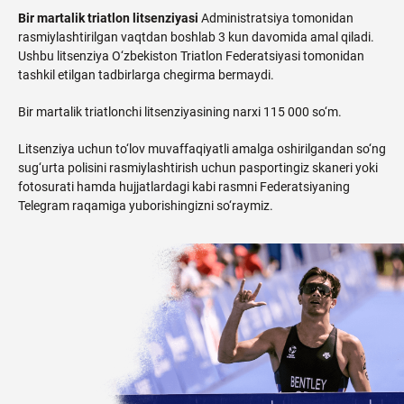
Bir martalik triatlon litsenziyasi
Administratsiya tomonidan
rasmiylashtirilgan vaqtdan boshlab 3 kun davomida amal qiladi.
Ushbu litsenziya O‘zbekiston Triatlon Federatsiyasi tomonidan
tashkil etilgan tadbirlarga chegirma bermaydi.
Bir martalik triatlonchi litsenziyasining narxi 115 000 so‘m.
Litsenziya uchun to‘lov muvaffaqiyatli amalga oshirilgandan so‘ng
sug‘urta polisini rasmiylashtirish uchun pasportingiz skaneri yoki
fotosurati hamda hujjatlardagi kabi rasmni Federatsiyaning
Telegram
raqamiga yuborishingizni so‘raymiz.