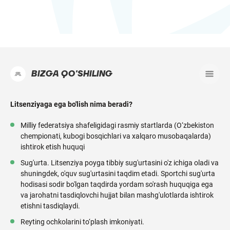
BIZGA QO'SHILING
Litsenziyaga ega bo'lish nima beradi?
Milliy federatsiya shafeligidagi rasmiy startlarda (O‘zbekiston
chempionati, kubogi bosqichlari va xalqaro musobaqalarda)
ishtirok etish huquqi
Sug'urta. Litsenziya poyga tibbiy sug'urtasini o'z ichiga oladi va
shuningdek, o'quv sug'urtasini taqdim etadi. Sportchi sug'urta
hodisasi sodir bo'lgan taqdirda yordam so'rash huquqiga ega
va jarohatni tasdiqlovchi hujjat bilan mashg'ulotlarda ishtirok
etishni tasdiqlaydi.
Reyting ochkolarini to‘plash imkoniyati.