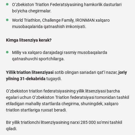
O‘zbekiston Triatlon Federatsiyasining hamkorlik dasturlari
bo‘yicha chegirmalar.
World Triathlon, Challenge Family, IRONMAN xalqaro
musobaqalarida qatnashish imkoniyati.
Kimga litsenziya kerak?
Milliy va xalqaro darajadagi rasmiy musobaqalarda
qatnashuvchi sportchilarga.
Yillik triatlon litsenziyasi
sotib olingan sanadan qat’i nazar,
joriy
yilning 31-dekabrida
tugaydi.
O‘zbekiston triatlon federatsiyasining yillik litsenziyasi barcha
egalari uchun O‘zbekiston Triatlon federatsiyasi tomonidan tashkil
etiladigan mahalliy startlarda chegirma, shuningdek, xalqaro
triatlon startlariga ruxsat beradi.
Bir yillik triatlonchi litsenziyasining narxi 285 000 so‘mni tashkil
qiladi.