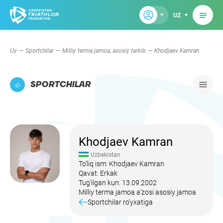
UZ
Uy
Sportchilar
Milliy terma jamoa, asosiy tarkib
Khodjaev Kamran
SPORTCHILAR
Khodjaev Kamran
Uzbekistan
To'liq ism: Khodjaev Kamran
Qavat: Erkak
Tug'ilgan kun: 13.09.2002
Milliy terma jamoa aʼzosi asosiy jamoa
Sportchilar ro'yxatiga