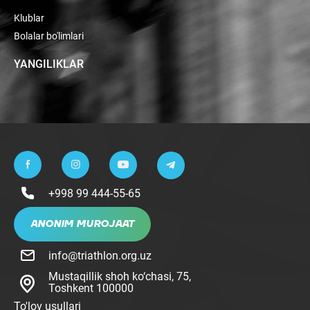
Klublar
Bolalar bo'limlari
YANGILIKLAR
+998 99 444-55-65
ANONIM MUROJAAT
info@triathlon.org.uz
Mustaqillik shoh ko‘chasi, 75,
Toshkent 100000
To'lov usullari