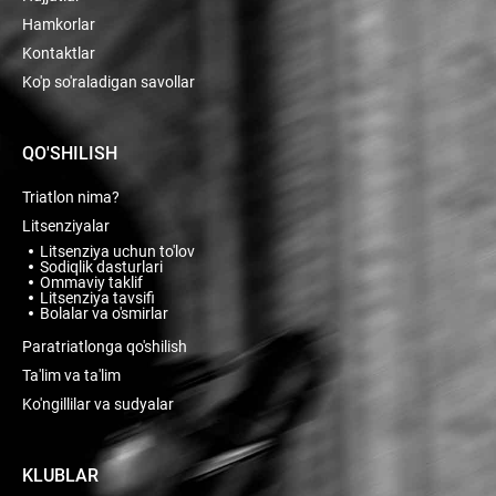
Hamkorlar
Kontaktlar
Ko'p so'raladigan savollar
QO'SHILISH
Triatlon nima?
Litsenziyalar
Litsenziya uchun to'lov
Sodiqlik dasturlari
Ommaviy taklif
Litsenziya tavsifi
Bolalar va o'smirlar
Paratriatlonga qo'shilish
Ta'lim va ta'lim
Ko'ngillilar va sudyalar
KLUBLAR