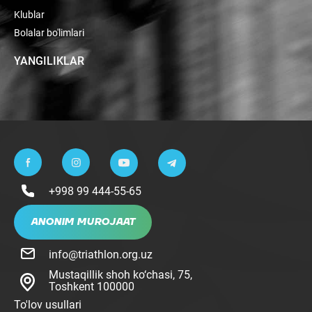
Klublar
Bolalar bo'limlari
YANGILIKLAR
+998 99 444-55-65
ANONIM MUROJAAT
info@triathlon.org.uz
Mustaqillik shoh ko‘chasi, 75,
Toshkent 100000
To'lov usullari