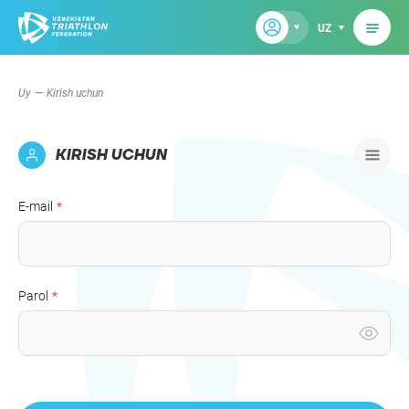
UZ
Uy
Kirish uchun
KIRISH UCHUN
E-mail
Parol