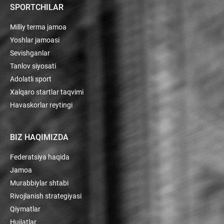
SPORTCHILAR
Milliy terma jamoa
Yoshlar jamoasi
Sevishganlar
Tanlov siyosati
Adolatli sport
Xalqaro startlar taqvimi
Havaskorlar reytingi
BIZ HAQIMIZDA
Federatsiya haqida
Jamoa
Murabbiylar shtabi
Rivojlanish strategiyasi
Qiymatlar
Hujjatlar