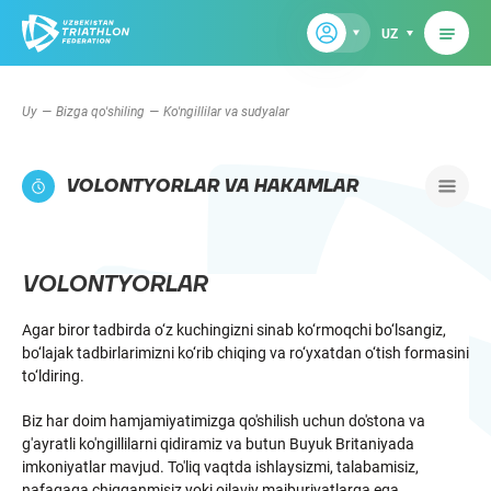
UZ
Uy
Bizga qo'shiling
Ko'ngillilar va sudyalar
VOLONTYORLAR VA HAKAMLAR
VOLONTYORLAR
Agar biror tadbirda o‘z kuchingizni sinab ko‘rmoqchi bo‘lsangiz,
bo‘lajak tadbirlarimizni ko‘rib chiqing va ro‘yxatdan o‘tish formasini
to‘ldiring.
Biz har doim hamjamiyatimizga qo'shilish uchun do'stona va
g'ayratli ko'ngillilarni qidiramiz va butun Buyuk Britaniyada
imkoniyatlar mavjud. To'liq vaqtda ishlaysizmi, talabamisiz,
nafaqaga chiqqanmisiz yoki oilaviy majburiyatlarga ega