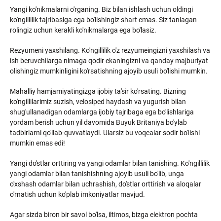
Yangi ko'nikmalarni o'rganing. Biz bilan ishlash uchun oldingi
ko'ngillilik tajribasiga ega bo'lishingiz shart emas. Siz tanlagan
rolingiz uchun kerakli ko'nikmalarga ega bo'lasiz.
Rezyumeni yaxshilang. Ko'ngillilik o'z rezyumeingizni yaxshilash va
ish beruvchilarga nimaga qodir ekaningizni va qanday majburiyat
olishingiz mumkinligini ko'rsatishning ajoyib usuli bo'lishi mumkin.
Mahalliy hamjamiyatingizga ijobiy ta'sir ko'rsating. Bizning
ko'ngillilarimiz suzish, velosiped haydash va yugurish bilan
shug'ullanadigan odamlarga ijobiy tajribaga ega bo'lishlariga
yordam berish uchun yil davomida Buyuk Britaniya bo'ylab
tadbirlarni qo'llab-quvvatlaydi. Ularsiz bu voqealar sodir bo'lishi
mumkin emas edi!
Yangi do'stlar orttiring va yangi odamlar bilan tanishing. Ko'ngillilik
yangi odamlar bilan tanishishning ajoyib usuli bo'lib, unga
o'xshash odamlar bilan uchrashish, do'stlar orttirish va aloqalar
o'rnatish uchun ko'plab imkoniyatlar mavjud.
Agar sizda biron bir savol bo'lsa, iltimos, bizga elektron pochta