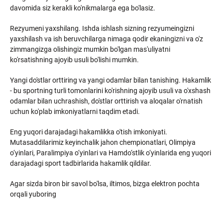
davomida siz kerakli ko'nikmalarga ega bo'lasiz.
Rezyumeni yaxshilang. Ishda ishlash sizning rezyumeingizni
yaxshilash va ish beruvchilarga nimaga qodir ekaningizni va o'z
zimmangizga olishingiz mumkin bo'lgan mas'uliyatni
ko'rsatishning ajoyib usuli bo'lishi mumkin.
Yangi do'stlar orttiring va yangi odamlar bilan tanishing. Hakamlik
- bu sportning turli tomonlarini ko'rishning ajoyib usuli va o'xshash
odamlar bilan uchrashish, do'stlar orttirish va aloqalar o'rnatish
uchun ko'plab imkoniyatlarni taqdim etadi.
Eng yuqori darajadagi hakamlikka o'tish imkoniyati.
Mutasaddilarimiz keyinchalik jahon chempionatlari, Olimpiya
o‘yinlari, Paralimpiya o‘yinlari va Hamdo‘stlik o‘yinlarida eng yuqori
darajadagi sport tadbirlarida hakamlik qildilar.
Agar sizda biron bir savol bo'lsa, iltimos, bizga elektron pochta
orqali yuboring