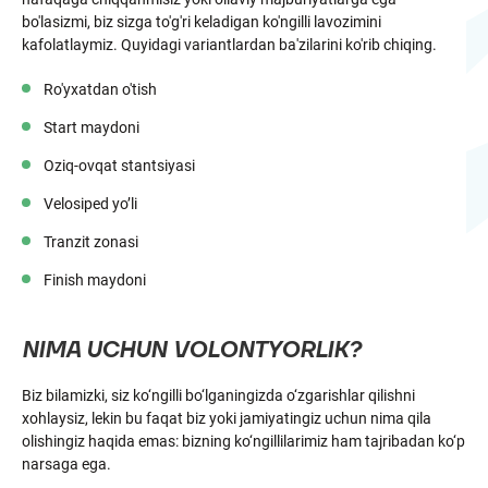
bo'lasizmi, biz sizga to'g'ri keladigan ko'ngilli lavozimini
kafolatlaymiz. Quyidagi variantlardan ba'zilarini ko'rib chiqing.
Ro'yxatdan o'tish
Start maydoni
Oziq-ovqat stantsiyasi
Velosiped yo’li
Tranzit zonasi
Finish maydoni
NIMA UCHUN VOLONTYORLIK?
Biz bilamizki, siz ko‘ngilli bo‘lganingizda o‘zgarishlar qilishni
xohlaysiz, lekin bu faqat biz yoki jamiyatingiz uchun nima qila
olishingiz haqida emas: bizning ko‘ngillilarimiz ham tajribadan ko‘p
narsaga ega.