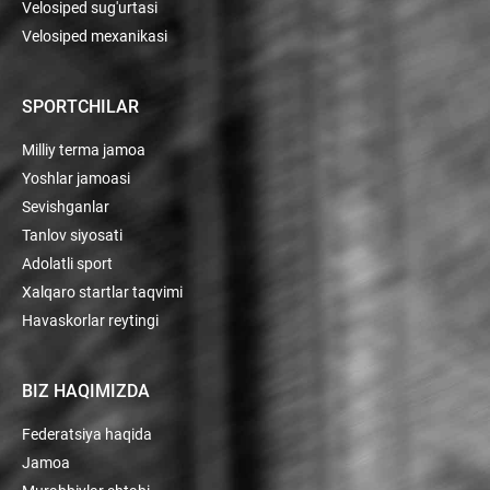
Velosiped sug'urtasi
Velosiped mexanikasi
SPORTCHILAR
Milliy terma jamoa
Yoshlar jamoasi
Sevishganlar
Tanlov siyosati
Adolatli sport
Xalqaro startlar taqvimi
Havaskorlar reytingi
BIZ HAQIMIZDA
Federatsiya haqida
Jamoa