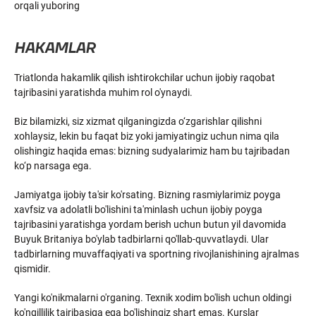
orqali yuboring
HAKAMLAR
Triatlonda hakamlik qilish ishtirokchilar uchun ijobiy raqobat
tajribasini yaratishda muhim rol o'ynaydi.
Biz bilamizki, siz xizmat qilganingizda o‘zgarishlar qilishni
xohlaysiz, lekin bu faqat biz yoki jamiyatingiz uchun nima qila
olishingiz haqida emas: bizning sudyalarimiz ham bu tajribadan
ko‘p narsaga ega.
Jamiyatga ijobiy ta'sir ko'rsating. Bizning rasmiylarimiz poyga
xavfsiz va adolatli bo'lishini ta'minlash uchun ijobiy poyga
tajribasini yaratishga yordam berish uchun butun yil davomida
Buyuk Britaniya bo'ylab tadbirlarni qo'llab-quvvatlaydi. Ular
tadbirlarning muvaffaqiyati va sportning rivojlanishining ajralmas
qismidir.
Yangi ko'nikmalarni o'rganing. Texnik xodim bo'lish uchun oldingi
ko'ngillilik tajribasiga ega bo'lishingiz shart emas. Kurslar