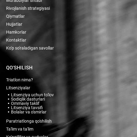
Murabbiylar shtabi
Rivojlanish strategiyasi
Qiymatlar
Hujjatlar
Hamkorlar
Kontaktlar
Ko'p so'raladigan savollar
QO'SHILISH
Triatlon nima?
Litsenziyalar
Litsenziya uchun to'lov
Sodiqlik dasturlari
Ommaviy taklif
Litsenziya tavsifi
Bolalar va o'smirlar
Paratriatlonga qo'shilish
Ta'lim va ta'lim
Ko'ngillilar va sudyalar