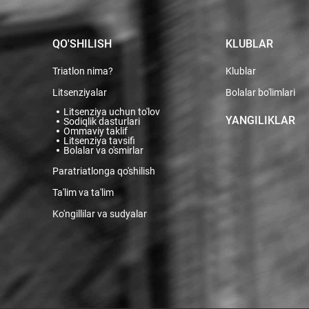
QO'SHILISH
KLUBLAR
Triatlon nima?
Klublar
Litsenziyalar
Bolalar bo'limlari
Litsenziya uchun to'lov
YANGILIKLAR
Sodiqlik dasturlari
Ommaviy taklif
Litsenziya tavsifi
Bolalar va o'smirlar
Paratriatlonga qo'shilish
Ta'lim va ta'lim
Ko'ngillilar va sudyalar