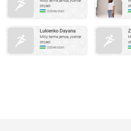
Milliy terma jamoa, yoshlar
M
otryadi
o
Uzbekistan
Lukienko Dayana
Z
Milliy terma jamoa, yoshlar
M
otryadi
o
Uzbekistan