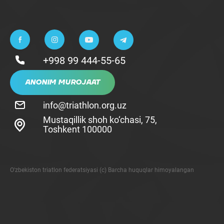
+998 99 444-55-65
ANONIM MUROJAAT
info@triathlon.org.uz
Mustaqillik shoh ko‘chasi, 75,
Toshkent 100000
O'zbekiston triatlon federatsiyasi (c) Barcha huquqlar himoyalangan