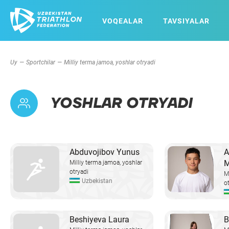
VOQEALAR
TAVSIYALAR
Uy
Sportchilar
Milliy terma jamoa, yoshlar otryadi
YOSHLAR OTRYADI
Abduvojibov Yunus
A
M
Milliy terma jamoa, yoshlar
otryadi
M
Uzbekistan
o
Beshiyeva Laura
B