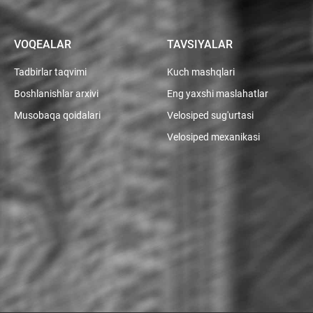
VOQEALAR
TAVSIYALAR
Tadbirlar taqvimi
Kuch mashqlari
Boshlanishlar arxivi
Eng yaxshi maslahatlar
Musobaqa qoidalari
Velosiped sug'urtasi
Velosiped mexanikasi