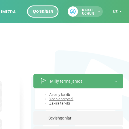
KIRISH
QIMIZDA
Qo'shilish
UZ
UCHUN
Milliy terma jamoa
Asosiy tarkib
Yoshlar otryadi
Zaxira tarkibi
Sevishganlar