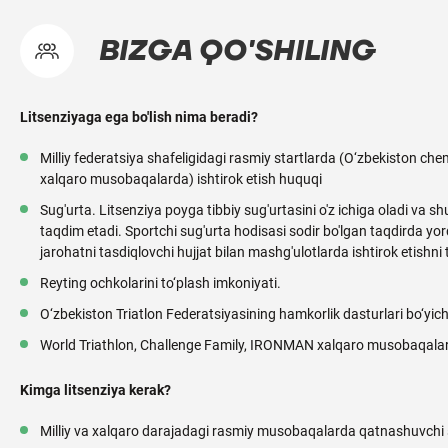
BIZGA QO'SHILING
Litsenziyaga ega bo'lish nima beradi?
Milliy federatsiya shafeligidagi rasmiy startlarda (O‘zbekiston che
xalqaro musobaqalarda) ishtirok etish huquqi
Sug'urta. Litsenziya poyga tibbiy sug'urtasini o'z ichiga oladi va s
taqdim etadi. Sportchi sug'urta hodisasi sodir bo'lgan taqdirda y
jarohatni tasdiqlovchi hujjat bilan mashg'ulotlarda ishtirok etishni 
Reyting ochkolarini to‘plash imkoniyati.
O‘zbekiston Triatlon Federatsiyasining hamkorlik dasturlari bo‘yic
World Triathlon, Challenge Family, IRONMAN xalqaro musobaqalar
Kimga litsenziya kerak?
Milliy va xalqaro darajadagi rasmiy musobaqalarda qatnashuvchi 