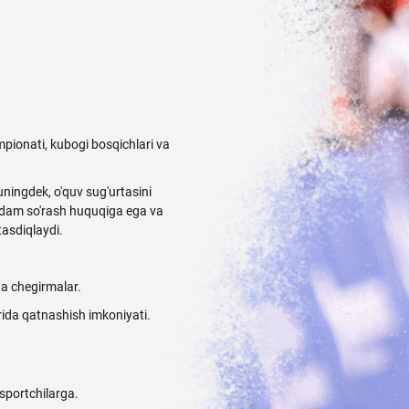
mpionati, kubogi bosqichlari va
huningdek, o'quv sug'urtasini
ordam so'rash huquqiga ega va
tasdiqlaydi.
ha chegirmalar.
ida qatnashish imkoniyati.
sportchilarga.