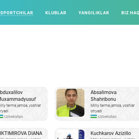
SPORTCHILAR
KLUBLAR
YANGILIKLAR
BIZ HA
bduxalilov
Absalimova
uxammadyusuf
Shahribonu
illiy terma jamoa, yoshlar
Milliy terma jamoa, yoshlar
tryadi
otryadi
Uzbekistan
Uzbekistan
IKTIMIROVA DIANA
Kuchkarov Azizillo