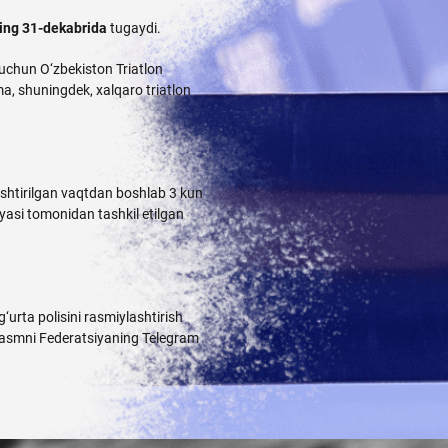
lning 31-dekabrida
tugaydi.
i uchun O‘zbekiston Triatlon
ma, shuningdek, xalqaro triatlon
shtirilgan vaqtdan boshlab 3 kun
yasi tomonidan tashkil etilgan
urta polisini rasmiylashtirish
 rasmni Federatsiyaning
Telegram