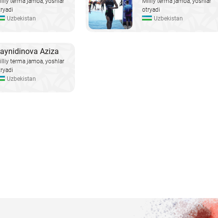
illiy terma jamoa, yoshlar
Milliy terma jamoa, yoshlar
tryadi
otryadi
Uzbekistan
Uzbekistan
aynidinova Aziza
illiy terma jamoa, yoshlar
tryadi
Uzbekistan