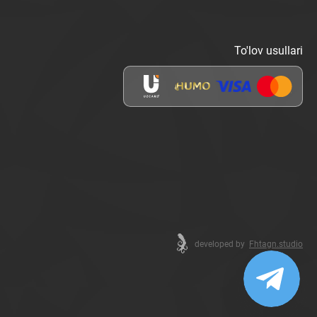
To'lov usullari
developed by
Fhtagn.studio