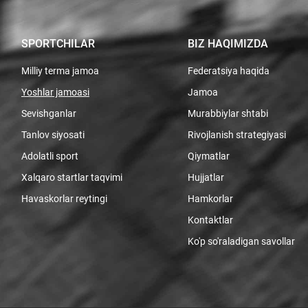
SPORTCHILAR
BIZ HAQIMIZDA
Milliy terma jamoa
Federatsiya haqida
Yoshlar jamoasi
Jamoa
Sevishganlar
Murabbiylar shtabi
Tanlov siyosati
Rivojlanish strategiyasi
Adolatli sport
Qiymatlar
Xalqaro startlar taqvimi
Hujjatlar
Havaskorlar reytingi
Hamkorlar
Kontaktlar
Ko'p so'raladigan savollar