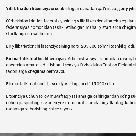
Yillik triatlon litsenziyasi
sotib olingan sanadan qat’i nazar,
joriy yi
O‘zbekiston triatlon federatsiyasining yillik litsenziyasi barcha egalar
federatsiyasi tomonidan tashkil etiladigan mahalliy startlarda chegir
startlariga ruxsat beradi.
Bir yillik triatlonchi litsenziyasining narxi 285 000 so‘mni tashkil qiladi.
Bir martalik triatlon litsenziyasi
Administratsiya tomonidan rasmiyla
davomida amal qiladi. Ushbu litsenziya O‘zbekiston Triatlon Federatsi
tadbirlarga chegirma bermaydi.
Bir martalik triatlonchi litsenziyasining narxi 115 000 so‘m.
Litsenziya uchun to‘lov muvaffaqiyatli amalga oshirilgandan so‘ng sug‘
uchun pasportingiz skaneri yoki fotosurati hamda hujjatlardagi kabi
raqamiga yuborishingizni so‘raymiz.