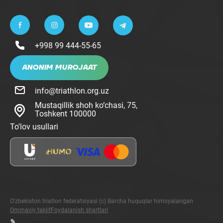
+998 99 444-55-65
ANONIM MUROJAAT
info@triathlon.org.uz
Mustaqillik shoh ko‘chasi, 75,
Toshkent 100000
To'lov usullari
O'zbekiston triatlon federatsiyasi (c) Barcha huquqlar himoyalangan
Ommaviy taklif
Foydalanish shartlari