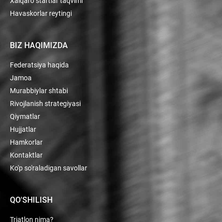
Xalqaro startlar taqvimi
Havaskorlar reytingi
BIZ HAQIMIZDA
Federatsiya haqida
Jamoa
Murabbiylar shtabi
Rivojlanish strategiyasi
Qiymatlar
Hujjatlar
Hamkorlar
Kontaktlar
Ko'p so'raladigan savollar
QO'SHILISH
Triatlon nima?