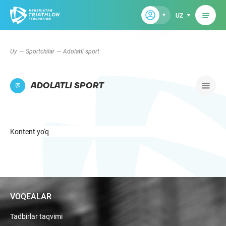
UZ
Uy
Sportchilar
Adolatli sport
ADOLATLI SPORT
Kontent yo'q
VOQEALAR
Tadbirlar taqvimi