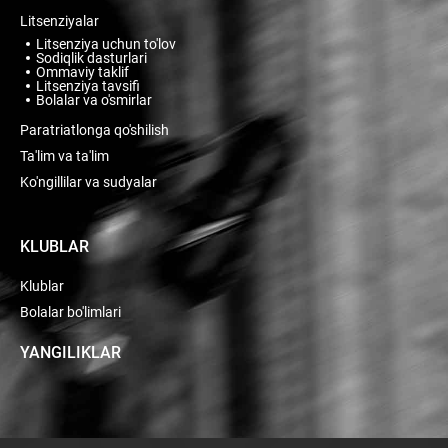
Litsenziyalar
Litsenziya uchun to'lov
Sodiqlik dasturlari
Ommaviy taklif
Litsenziya tavsifi
Bolalar va o'smirlar
Paratriatlonga qo'shilish
Ta'lim va ta'lim
Ko'ngillilar va sudyalar
KLUBLAR
Klublar
Bolalar bo'limlari
YANGILIKLAR