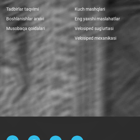
Tadbirlar taqvimi
Kuch mashqlari
Boshlanishlar arxivi
Eng yaxshi maslahatlar
Musobaqa qoidalari
Velosiped sug'urtasi
Velosiped mexanikasi