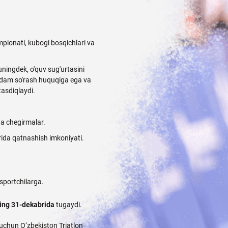
mpionati, kubogi bosqichlari va
huningdek, o'quv sug'urtasini
ordam so'rash huquqiga ega va
tasdiqlaydi.
ha chegirmalar.
ida qatnashish imkoniyati.
sportchilarga.
lning 31-dekabrida
tugaydi.
i uchun O‘zbekiston Triatlon