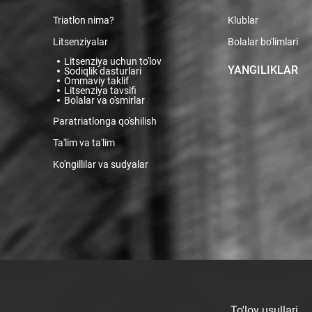
Triatlon nima?
Klublar
Litsenziyalar
Bolalar bo'limlari
Litsenziya uchun to'lov
YANGILIKLAR
Sodiqlik dasturlari
Ommaviy taklif
Litsenziya tavsifi
Bolalar va o'smirlar
Paratriatlonga qo'shilish
Ta'lim va ta'lim
Ko'ngillilar va sudyalar
To'lov usullari