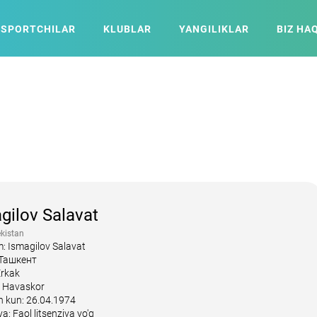
SPORTCHILAR
KLUBLAR
YANGILIKLAR
BIZ HA
gilov Salavat
kistan
sm: Ismagilov Salavat
 Ташкент
Erkak
 Havaskor
an kun: 26.04.1974
ya: Faol litsenziya yo'q