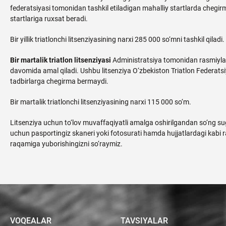
federatsiyasi tomonidan tashkil etiladigan mahalliy startlarda chegir
startlariga ruxsat beradi.
Bir yillik triatlonchi litsenziyasining narxi 285 000 so‘mni tashkil qiladi.
Bir martalik triatlon litsenziyasi
Administratsiya tomonidan rasmiyla
davomida amal qiladi. Ushbu litsenziya O‘zbekiston Triatlon Federatsi
tadbirlarga chegirma bermaydi.
Bir martalik triatlonchi litsenziyasining narxi 115 000 so‘m.
Litsenziya uchun to‘lov muvaffaqiyatli amalga oshirilgandan so‘ng sug‘
uchun pasportingiz skaneri yoki fotosurati hamda hujjatlardagi kabi
raqamiga yuborishingizni so‘raymiz.
VOQEALAR
TAVSIYALAR