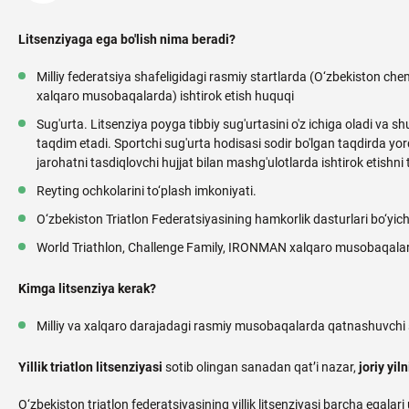
Litsenziyaga ega bo'lish nima beradi?
Milliy federatsiya shafeligidagi rasmiy startlarda (O‘zbekiston che
xalqaro musobaqalarda) ishtirok etish huquqi
Sug'urta. Litsenziya poyga tibbiy sug'urtasini o'z ichiga oladi va s
taqdim etadi. Sportchi sug'urta hodisasi sodir bo'lgan taqdirda y
jarohatni tasdiqlovchi hujjat bilan mashg'ulotlarda ishtirok etishni 
Reyting ochkolarini to‘plash imkoniyati.
O‘zbekiston Triatlon Federatsiyasining hamkorlik dasturlari bo‘yic
World Triathlon, Challenge Family, IRONMAN xalqaro musobaqalar
Kimga litsenziya kerak?
Milliy va xalqaro darajadagi rasmiy musobaqalarda qatnashuvchi 
Yillik triatlon litsenziyasi
sotib olingan sanadan qat’i nazar,
joriy yi
O‘zbekiston triatlon federatsiyasining yillik litsenziyasi barcha egalar