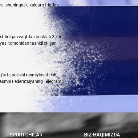
ma, shuningdek, xalqaro triatlon
shtirilgan vaqtdan boshlab 3 kun
yasi tomonidan tashkil etilgan
urta polisini rasmiylashtirish
 rasmni Federatsiyaning
Telegram
SPORTCHILAR
BIZ HAQIMIZDA