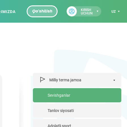
KIRISH
QIMIZDA
Qo'shilish
UZ
UCHUN
Milliy terma jamoa
Sevishganlar
Tanlov siyosati
Adolatli sport