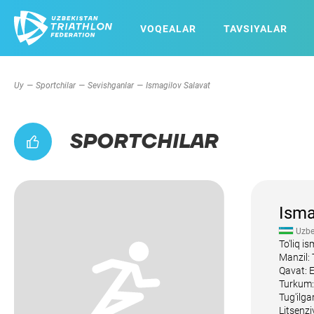
VOQEALAR
TAVSIYALAR
Uy
Sportchilar
Sevishganlar
Ismagilov Salavat
SPORTCHILAR
Isma
Uzbe
To'liq i
Manzil:
Qavat: 
Turkum:
Tug'ilg
Litsenzi