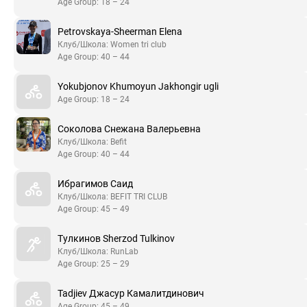
Age Group: 18 – 24
Petrovskaya-Sheerman Elena
Клуб/Школа: Women tri club
Age Group: 40 – 44
Yokubjonov Khumoyun Jakhongir ugli
Age Group: 18 – 24
Соколова Снежана Валерьевна
Клуб/Школа: Befit
Age Group: 40 – 44
Ибрагимов Саид
Клуб/Школа: BEFIT TRI CLUB
Age Group: 45 – 49
Тулкинов Sherzod Tulkinov
Клуб/Школа: RunLab
Age Group: 25 – 29
Tadjiev Джасур Камалитдинович
Age Group: 45 – 49