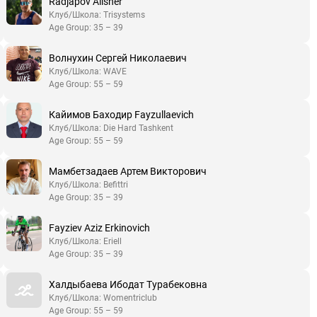
Radjapov Alisher
Клуб/Школа: Trisystems
Age Group: 35 – 39
Волнухин Сергей Николаевич
Клуб/Школа: WAVE
Age Group: 55 – 59
Кайимов Баходир Fayzullaevich
Клуб/Школа: Die Hard Tashkent
Age Group: 55 – 59
Мамбетзадаев Артем Викторович
Клуб/Школа: Befittri
Age Group: 35 – 39
Fayziev Aziz Erkinovich
Клуб/Школа: Eriell
Age Group: 35 – 39
Халдыбаева Ибодат Турабековна
Клуб/Школа: Womentriclub
Age Group: 55 – 59