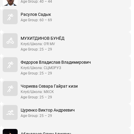
Age Group: 40 – 44
Расулов Садык
Age Group: 60 – 69
МУХИТДИНОВ БУНЁД
Клуб/Школа: O'R MV
Age Group: 25 – 29
Федоров Владислав Владимирович
Клуб/Школа: СЦМОРУЗ
Age Group: 25 – 29
Чориева Севара Гайрат кизи
Клуб/Школа: МХСК
Age Group: 25 – 29
Цуренко Виктор Андреевич
Age Group: 25 – 29
Абдуллаев Олим Алиевич