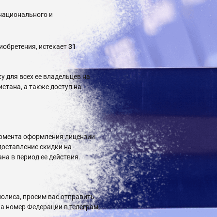
национального и
иобретения, истекает
31
у для всех ее владельцев на
стана, а также доступ на
 момента оформления лицензии
доставление скидки на
а в период ее действия.
олиса, просим вас отправить
 на номер Федерации в
телеграм