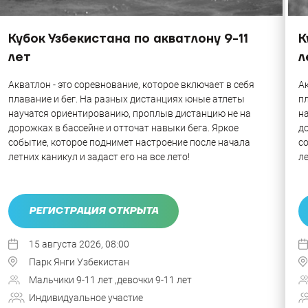
Кубок Узбекистана по акватлону 9-11
К
лет
л
Акватлон - это соревнование, которое включает в себя
Ак
плавание и бег. На разных дистанциях юные атлеты
пл
научатся ориентированию, проплыв дистанцию не на
н
дорожках в бассейне и отточат навыки бега. Яркое
до
событие, которое поднимет настроение после начала
с
летних каникул и задаст его на все лето!
ле
РЕГИСТРАЦИЯ ОТКРЫТА
15 августа 2026, 08:00
Парк Янги Узбекистан
Мальчики 9-11 лет ,девочки 9-11 лет
Индивидуальное участие