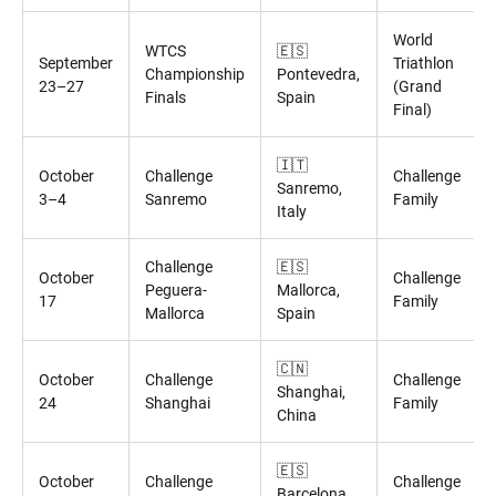
World
WTCS
🇪🇸
September
Triathlon
Championship
Pontevedra,
23–27
(Grand
Finals
Spain
Final)
🇮🇹
October
Challenge
Challenge
Sanremo,
3–4
Sanremo
Family
Italy
Challenge
🇪🇸
October
Challenge
Peguera-
Mallorca,
17
Family
Mallorca
Spain
🇨🇳
October
Challenge
Challenge
Shanghai,
24
Shanghai
Family
China
🇪🇸
October
Challenge
Challenge
Barcelona,