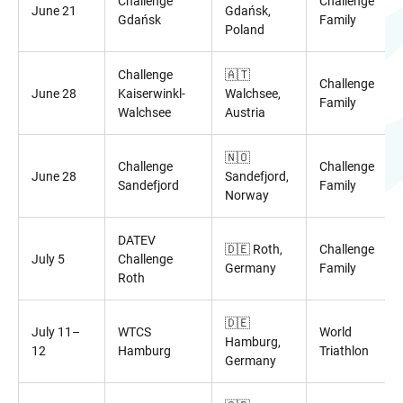
Challenge
Challenge
June 21
Gdańsk,
Gdańsk
Family
Poland
Challenge
🇦🇹
Challenge
June 28
Kaiserwinkl-
Walchsee,
Family
Walchsee
Austria
🇳🇴
Challenge
Challenge
June 28
Sandefjord,
Sandefjord
Family
Norway
DATEV
🇩🇪 Roth,
Challenge
July 5
Challenge
Germany
Family
Roth
🇩🇪
July 11–
WTCS
World
Hamburg,
12
Hamburg
Triathlon
Germany