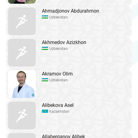
Ahmadjonov Abdurahmon
Uzbekistan
Akhmedov Azizkhon
Uzbekistan
Akramov Olim
Uzbekistan
Alibekova Asel
Kazakhstan
Allaberganov Alibek