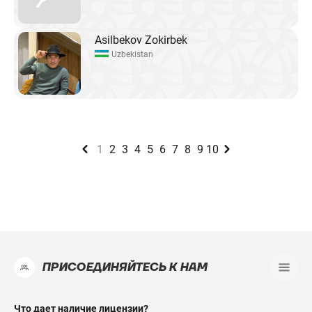
Asilbekov Zokirbek
Uzbekistan
1
2
3
4
5
6
7
8
9
10
ПРИСОЕДИНЯЙТЕСЬ К НАМ
Что дает наличие лицензии?